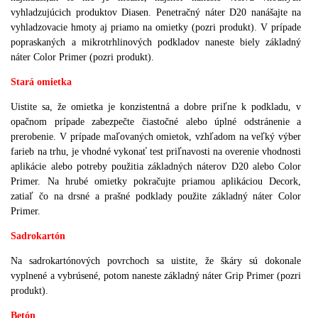
vyhladzujúcich produktov Diasen. Penetračný náter D20 nanášajte na
vyhladzovacie hmoty aj priamo na omietky (pozri produkt). V prípade
popraskaných a mikrotrhlinových podkladov naneste biely základný
náter Color Primer (pozri produkt).
Stará omietka
Uistite sa, že omietka je konzistentná a dobre priľne k podkladu, v
opačnom prípade zabezpečte čiastočné alebo úplné odstránenie a
prerobenie. V prípade maľovaných omietok, vzhľadom na veľký výber
farieb na trhu, je vhodné vykonať test priľnavosti na overenie vhodnosti
aplikácie alebo potreby použitia základných náterov D20 alebo Color
Primer. Na hrubé omietky pokračujte priamou aplikáciou Decork,
zatiaľ čo na drsné a prašné podklady použite základný náter Color
Primer.
Sadrokartón
Na sadrokartónových povrchoch sa uistite, že škáry sú dokonale
vyplnené a vybrúsené, potom naneste základný náter Grip Primer (pozri
produkt).
Betón