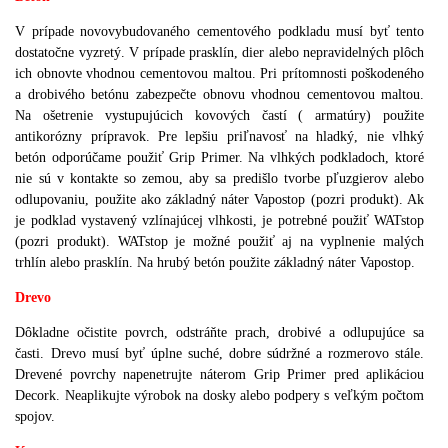
V prípade novovybudovaného cementového podkladu musí byť tento
dostatočne vyzretý. V prípade prasklín, dier alebo nepravidelných plôch
ich obnovte vhodnou cementovou maltou. Pri prítomnosti poškodeného
a drobivého betónu zabezpečte obnovu vhodnou cementovou maltou.
Na ošetrenie vystupujúcich kovových častí ( armatúry) použite
antikorózny prípravok. Pre lepšiu priľnavosť na hladký, nie vlhký
betón odporúčame použiť Grip Primer. Na vlhkých podkladoch, ktoré
nie sú v kontakte so zemou, aby sa predišlo tvorbe pľuzgierov alebo
odlupovaniu, použite ako základný náter Vapostop (pozri produkt). Ak
je podklad vystavený vzlínajúcej vlhkosti, je potrebné použiť WATstop
(pozri produkt). WATstop je možné použiť aj na vyplnenie malých
trhlín alebo prasklín. Na hrubý betón použite základný náter Vapostop.
Drevo
Dôkladne očistite povrch, odstráňte prach, drobivé a odlupujúce sa
časti. Drevo musí byť úplne suché, dobre súdržné a rozmerovo stále.
Drevené povrchy napenetrujte náterom Grip Primer pred aplikáciou
Decork. Neaplikujte výrobok na dosky alebo podpery s veľkým počtom
spojov.