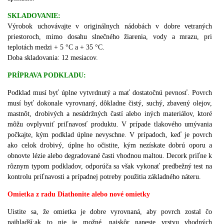
SKLADOVANIE:
Výrobok uchovávajte v originálnych nádobách v dobre vetraných
priestoroch, mimo dosahu slnečného žiarenia, vody a mrazu, pri
teplotách medzi + 5 °C a + 35 °C.
Doba skladovania: 12 mesiacov.
PRÍPRAVA PODKLADU:
Podklad musí byť úplne vytvrdnutý a mať dostatočnú pevnosť.
Povrch
musí byť dokonale vyrovnaný, dôkladne čistý, suchý, zbavený olejov,
mastnôt, drobivých a nesúdržných častí alebo iných materiálov, ktoré
môžu ovplyvniť priľnavosť produktu.
V prípade tlakového umývania
počkajte, kým podklad úplne nevyschne.
V prípadoch, keď je povrch
ako celok drobivý, úplne ho očistite, kým nezískate dobrú oporu a
obnovte lézie alebo degradované časti vhodnou maltou.
Decork priľne k
rôznym typom podkladov, odporúča sa však vykonať predbežný test na
kontrolu priľnavosti a prípadnej potreby použitia základného náteru.
Omietka z radu Diathonite alebo nové omietky
Uistite sa, že omietka je dobre vyrovnaná, aby povrch zostal čo
najhladší;
ak to nie je možné, najskôr naneste vrstvu vhodných