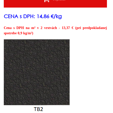
CENA s DPH: 14,86 €/kg
Cena s DPH na m² v 2 vrstvách - 13,37 € (pri predpokladanej
spotrebe 0,9 kg/m²)