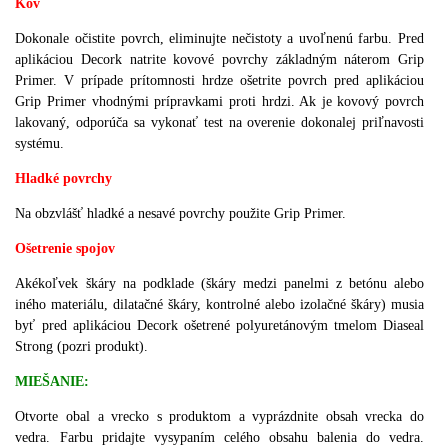
Kov
Dokonale očistite povrch, eliminujte nečistoty a uvoľnenú farbu. Pred
aplikáciou Decork natrite kovové povrchy základným náterom Grip
Primer. V prípade prítomnosti hrdze ošetrite povrch pred aplikáciou
Grip Primer vhodnými prípravkami proti hrdzi. Ak je kovový povrch
lakovaný, odporúča sa vykonať test na overenie dokonalej priľnavosti
systému.
Hladké povrchy
Na obzvlášť hladké a nesavé povrchy použite Grip Primer.
Ošetrenie spojov
Akékoľvek škáry na podklade (škáry medzi panelmi z betónu alebo
iného materiálu, dilatačné škáry, kontrolné alebo izolačné škáry) musia
byť pred aplikáciou Decork ošetrené polyuretánovým tmelom Diaseal
Strong (pozri produkt).
MIEŠANIE:
Otvorte obal a vrecko s produktom a vyprázdnite obsah vrecka do
vedra. Farbu pridajte vysypaním celého obsahu balenia do vedra.