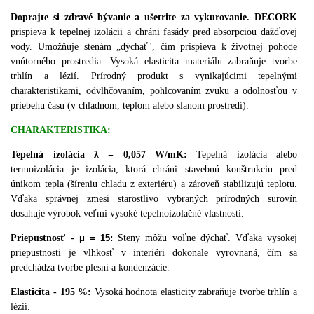
Doprajte si zdravé bývanie a ušetrite za vykurovanie. DECORK
p
rispieva k tepelnej izolácii a chráni fasády pred absorpciou dažďovej
vody.
Umožňuje stenám „dýchať", čím prispieva k životnej pohode
vnútorného prostredia.
Vysoká elasticita materiálu zabraňuje tvorbe
trhlín a lézií.
Prírodný p
rodukt s vynikajúcimi tepelnými
charakteristikami, odvlhčovaním, pohlcovaním zvuku a odolnosťou v
priebehu času (v chladnom, teplom alebo slanom prostredí).
CHARAKTERISTIKA:
Tepelná izolácia
λ = 0,057 W/mK:
Tepelná izolácia alebo
termoizolácia je izolácia, ktorá chráni stavebnú konštrukciu pred
únikom tepla (šíreniu chladu z exteriéru) a zároveň stabilizujú teplotu.
Vďaka správnej zmesi starostlivo vybraných prírodných surovín
dosahuje výrobok veľmi vysoké tepelnoizolačné vlastnosti.
Priepustnosť -
μ = 15:
Steny môžu voľne dýchať. Vďaka vysokej
priepustnosti je vlhkosť v interiéri dokonale vyrovnaná, čím sa
predchádza tvorbe plesní a kondenzácie.
Elasticita - 195 %:
Vysoká hodnota elasticity zabraňuje tvorbe trhlín a
lézií.