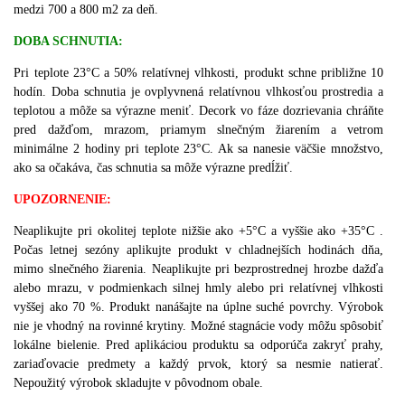
medzi 700 a 800 m2 za deň.
DOBA SCHNUTIA:
Pri teplote 23°C a 50% relatívnej vlhkosti, produkt schne približne 10
hodín. Doba schnutia je ovplyvnená relatívnou vlhkosťou prostredia a
teplotou a môže sa výrazne meniť. Decork vo fáze dozrievania chráňte
pred dažďom, mrazom, priamym slnečným žiarením a vetrom
minimálne 2 hodiny pri teplote 23°C. Ak sa nanesie väčšie množstvo,
ako sa očakáva, čas schnutia sa môže výrazne predĺžiť.
UPOZORNENIE:
Neaplikujte pri okolitej teplote nižšie ako +5°C a vyššie ako +35°C .
Počas letnej sezóny aplikujte produkt v chladnejších hodinách dňa,
mimo slnečného žiarenia. Neaplikujte pri bezprostrednej hrozbe dažďa
alebo mrazu, v podmienkach silnej hmly alebo pri relatívnej vlhkosti
vyššej ako 70 %. Produkt nanášajte na úplne suché povrchy. Výrobok
nie je vhodný na rovinné krytiny. Možné stagnácie vody môžu spôsobiť
lokálne bielenie. Pred aplikáciou produktu sa odporúča zakryť prahy,
zariaďovacie predmety a každý prvok, ktorý sa nesmie natierať.
Nepoužitý výrobok skladujte v pôvodnom obale.