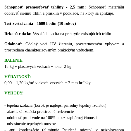
Schopnosť premosťovať trhliny - 2,5 mm:
Schopnosť materiálu
odolávať šíreniu trhlín a prasklín v podklade, na ktorý sa aplikuje.
Test zvetrávania - 1680 hodín (10 rokov)
Rekonštrukcia:
Vysoká kapacita na prekrytie existujúcich trhlín.
Odolnosť:
Odolný voči UV žiareniu, poveternostným vplyvom a
prostrediam charakterizovaným brakickým vzduchom.
BALENIE:
18 kg v plastových vedrách
+ toner
2 kg
VÝDATNOSŤ:
0,90 – 1,20 kg/m² v dvoch vrstvách ~ 2 mm hrúbky.
VÝHODY:
- tepelná izolácia (korok je najlepší prírodný tepelný izolátor)
- akustická izolácia pre stredné frekvencie
- odolnosť proti vode na 100% a bez kapilárnej činnosti
- odstránenie tepelných mostov
- anti kondenzácie (eliminuje "studené miesto" v neizolovanom