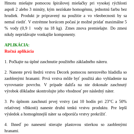
Hmotu miešajte pomocou špirálovej miešačky pri vysokej rýchlosti
aspoň 2 alebo 3 minúty, kým nezískate homogénnu, jednotnú farbu bez
hrudiek. Produkt je pripravený na použitie a vo všeobecnosti by sa
nemal riediť. V extrémne horúcom počasí je možné pridať maximálne 5
% vody (0,9 l vody na 18 kg). Zmes znova premiešajte. Do zmesi
nikdy nepridávajte vonkajšie komponenty.
APLIKÁCIA:
Ručná aplikácia
1. Počkajte na úplné zaschnutie použitého základného náteru.
2. Naneste prvú štedrú vrstvu Decork pomocou nerezového hladidla so
zaoblenými hranami. Prvá vrstva môže byť použitá ako vyhladenie na
vyrovnanie povrchu. V prípade dažďa na nie dokonale zaschnutý
výrobok dôkladne skontrolujte jeho vhodnosť pre následný náter.
3. Po úplnom zaschnutí prvej vrstvy (asi 10 hodín pri 23°C a 50%
relatívnej vlhkosti) naneste druhú tenkú vrstvu produktu. Pre lepší
výsledok a homogénnejší náter sa odporúča vrstvy prekrížiť.
4. Ihneď po nanesení stierajte plastovou stierkou so zaoblenými
hranami.