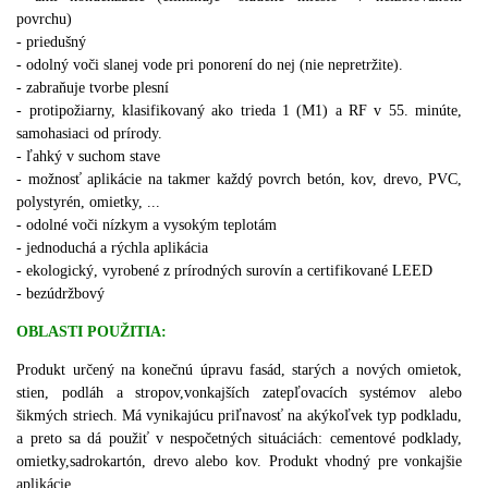
povrchu)
- priedušný
- odolný voči slanej vode pri ponorení do nej (nie nepretržite).
- zabraňuje tvorbe plesní
- protipožiarny, klasifikovaný ako trieda 1 (M1) a RF v 55. minúte,
samohasiaci od prírody.
- ľahký v suchom stave
- možnosť aplikácie na takmer každý povrch betón, kov, drevo, PVC,
polystyrén, omietky, ...
- odolné voči nízkym a vysokým teplotám
- jednoduchá a rýchla aplikácia
- ekologický, vyrobené z prírodných surovín a certifikované LEED
- bezúdržbový
OBLASTI POUŽITIA:
Produkt určený na konečnú úpravu fasád, starých a nových omietok,
stien, podláh a stropov
,vonkajších zatepľovacích systémov alebo
šikmých striech.
Má vynikajúcu priľnavosť na akýkoľvek typ podkladu,
a preto sa dá použiť v nespočetných situáciách: cementové podklady,
omietky,sadrokartón, drevo alebo kov.
Produkt vhodný pre vonkajšie
aplikácie.