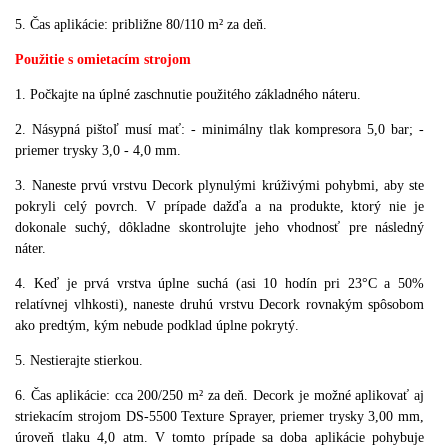
5. Čas aplikácie: približne 80/110 m² za deň.
Použitie s omietacím strojom
1. Počkajte na úplné zaschnutie použitého základného náteru.
2. Násypná pištoľ musí mať: - minimálny tlak kompresora 5,0 bar; -
priemer trysky 3,0 - 4,0 mm.
3. Naneste prvú vrstvu Decork plynulými krúživými pohybmi, aby ste
pokryli celý povrch. V prípade dažďa a na produkte, ktorý nie je
dokonale suchý, dôkladne skontrolujte jeho vhodnosť pre následný
náter.
4. Keď je prvá vrstva úplne suchá (asi 10 hodín pri 23°C a 50%
relatívnej vlhkosti), naneste druhú vrstvu Decork rovnakým spôsobom
ako predtým, kým nebude podklad úplne pokrytý.
5. Nestierajte stierkou.
6. Čas aplikácie: cca 200/250 m² za deň. Decork je možné aplikovať aj
striekacím strojom DS-5500 Texture Sprayer, priemer trysky 3,00 mm,
úroveň tlaku 4,0 atm. V tomto prípade sa doba aplikácie pohybuje