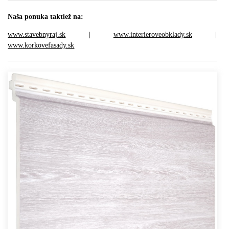
Naša ponuka taktiež na:
www.stavebnyraj.sk
|
www.interieroveobklady.sk
|
www.korkovefasady.sk