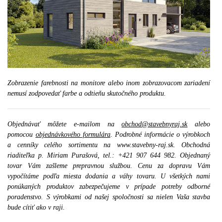
Zobrazenie farebnosti na monitore alebo inom zobrazovacom zariadení
nemusí zodpovedať farbe a odtieňu skutočného produktu.
Objednávať môžete e-mailom na
obchod@stavebnyraj.sk
alebo
pomocou
objednávkového formulára
. Podrobné informácie o výrobkoch
a cenníky celého sortimentu na www.stavebny-raj.sk. Obchodná
riaditeľka p. Miriam Purašová, tel.: +421 907 644 982. Objednaný
tovar Vám zašleme prepravnou službou. Cenu za dopravu Vám
vypočítáme podľa miesta dodania a váhy tovaru. U všetkých nami
ponúkaných produktov zabezpečujeme v prípade potreby odborné
poradenstvo. S výrobkami od našej spoločnosti sa nielen Vaša stavba
bude cítiť ako v raji.