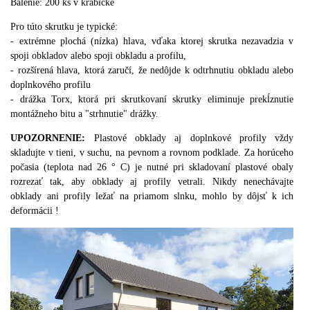
Balenie: 200 ks v krabičke
Pro túto skrutku je typické:
- extrémne plochá (nízka) hlava, vďaka ktorej skrutka nezavadzia v
spoji obkladov alebo spoji obkladu a profilu,
- rozšírená hlava, ktorá zaručí, že nedôjde k odtrhnutiu obkladu alebo
doplnkového profilu
- drážka Torx, ktorá pri skrutkovaní skrutky eliminuje prekĺznutie
montážneho bitu a "strhnutie" drážky.
UPOZORNENIE:
Plastové obklady aj doplnkové profily vždy
skladujte v tieni, v suchu, na pevnom a rovnom podklade.
Za horúceho
počasia (teplota nad 26 ° C) je nutné pri skladovaní plastové obaly
rozrezať tak, aby obklady aj profily vetrali. Nikdy nenechávajte
obklad
y ani profily ležať na priamom slnku, mohlo by dôjsť k ich
deformácii !