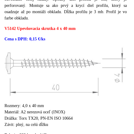
perforovaný.
Montuje sa ako prvý a
krycí diel profilu, ktorý sa
osadzuje až po montáži obkladu.
Dĺžka profilu je 3 mb.
P
rofil je vo
farbe obkladu.
V5142 Upevňovacia skrutka 4 x 40 mm
Cena s DPH: 0,15 €/ks
Rozmery: 4,0 x 40 mm
Materiál: A2 nerezová oceľ (INOX)
Drážka: Torx TX20, PN-EN ISO 10664
Závit: plný,
na celú dĺžku