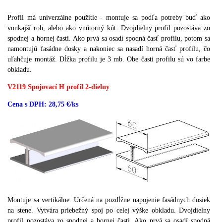
Profil má univerzálne použitie - montuje sa podľa potreby buď ako
vonkajší roh, alebo ako vnútorný kút.
Dvojdielny profil pozostáva zo
spodnej a hornej časti.
Ako prvá sa osadí spodná časť profilu, potom sa
namontujú fasádne dosky a nakoniec sa nasadí horná časť profilu, čo
uľahčuje montáž.
Dĺžka profilu je 3 mb.
Obe časti profilu sú vo farbe
obkladu.
V2119 Spojovací H profil 2-dielny
Cena s DPH: 28,75 €/ks
Montuje sa vertikálne.
Určená na pozdĺžne napojenie fasádnych dosiek
na stene.
Vytvára priebežný spoj po celej výške obkladu.
Dvojdielny
profil pozostáva zo spodnej a hornej časti.
Ako prvá sa osadí spodná