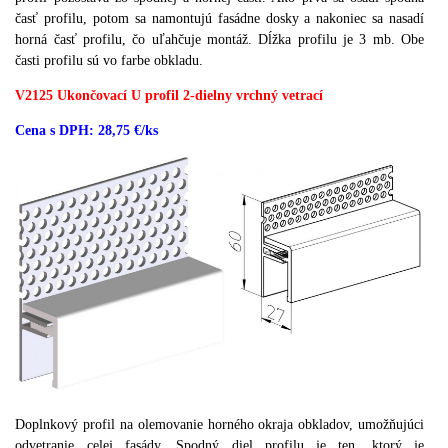
časť profilu, potom sa namontujú fasádne dosky a nakoniec sa nasadí
horná časť profilu, čo uľahčuje montáž.
Dĺžka profilu je 3 mb.
Obe
časti profilu sú vo farbe obkladu.
V2125 Ukončovací U profil 2-dielny vrchný vetrací
Cena s DPH: 28,75 €/ks
Doplnkový profil na olemovanie horného okraja obkladov, umožňujúci
odvetranie celej fasády. Spodný diel profilu je ten, ktorý je