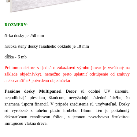
ROZMERY:
šírka dosky je 250 mm
hrúbka steny dosky fasádneho obkladu je 18 mm
dĺžka - 6 mb
Pri tomto dekore sa jedná o zákazkovú výrobu (tovar je vyrábaný na
základe objednávky), nemožno preto uplatniť odstúpenie od zmluvy
alebo zrušiť už potvrdenú objednávku.
Fasádne dosky Multipaneel Decor
sú odolné UV žiareniu,
nepodliehajú plesniam, škodcom, nevyžadujú následnú údržbu, čo
znamená úsporu financií.
V
prípade znečistenia sú umývateľné.
Dosky
sú vyrobené z tuhého plastu hrubého 18mm.
Ten je potiahnutý
dekoratívnou renolitovou fóliou, s jemnou
povrchovou štruktúrou
imitujúcou vlákna dreva.