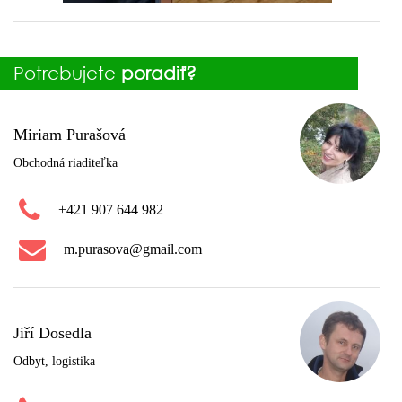
Potrebujete
poradiť?
Miriam Purašová
Obchodná riaditeľka
+421 907 644 982
m.purasova@gmail.com
Jiří Dosedla
Odbyt, logistika