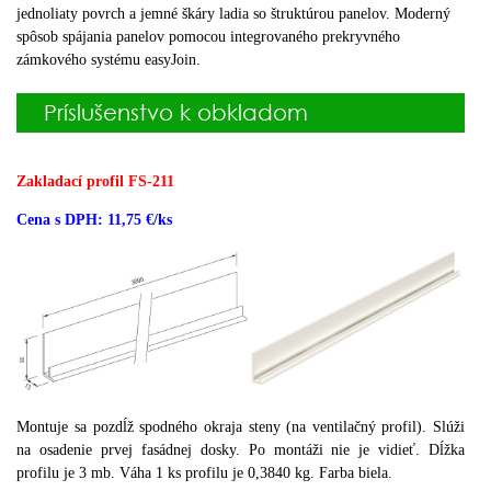
jednoliaty povrch a jemné škáry ladia so štruktúrou panelov.
Moderný
spôsob spájania panelov pomocou integrovaného prekryvného
zámkového systému easyJoin.
Príslušenstvo k obkladom
Zakladací profil FS-211
Cena s DPH: 11,75 €/ks
Montuje sa pozdĺž spodného okraja steny (na ventilačný profil).
Slúži
na osadenie prvej fasádnej dosky.
Po montáži nie je vidieť.
Dĺžka
profilu je 3 mb.
Váha 1 ks profilu je 0,3840 kg.
Farba biela.