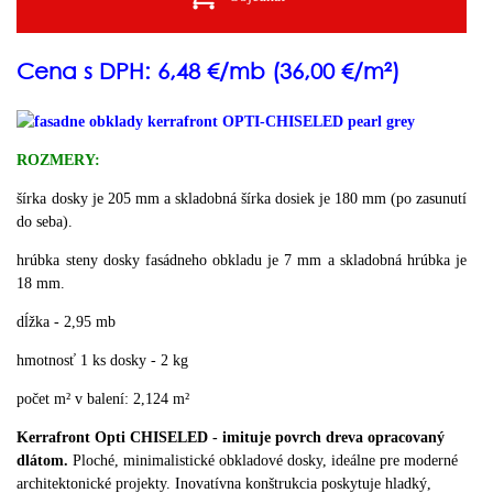
Cena s DPH: 6,48 €/mb (36,00 €/m²)
ROZMERY:
šírka dosky je 205 mm a skladobná šírka dosiek je 180 mm (po zasunutí
do seba).
hrúbka steny dosky fasádneho obkladu je 7 mm a skladobná hrúbka je
18 mm.
dĺžka - 2,95 mb
hmotnosť 1 ks dosky - 2 kg
počet m² v balení: 2,124 m²
Kerrafront Opti CHISELED - imituje povrch dreva opracovaný
dlátom.
Ploché, minimalistické obkladové dosky, ideálne pre moderné
architektonické projekty.
Inovatívna konštrukcia poskytuje hladký,