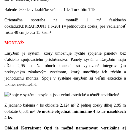
Balenie:
500
ks v krabičke
vrátane
1
ks
Torx
bitu
T15
Orientačná spotreba na montáž 1 m² fasádneho
obkladu:KERRAFRONT FS-201 (= jednoduchá doska) pre vzdialenosť
roštu 40 cm je cca 15 ks/m²
MONTÁŽ
:
EasyJoin je systém, ktorý umožňuje rýchle spojenie panelov bez
ďalšieho spojovacieho príslušenstva.
Panely systému EasyJoin majú
dĺžku 2,95 m. Na oboch koncoch sú vybavené integrovaným
prekryvným zámkovým systémom, ktorý umožňuje ich rýchlu a
jednoduchú montáž.
Spoje v systéme easyJoin sú veľmi estetické a
takmer neviditeľné.
Z jedného balenia 4 ks obložíte 2,124 m² Z jednej dosky dlhej 2,95 m
obložíte 0,531 m².
Je možné objednať minimálne 4 ks av násobkoch
4 ks.
Obklad Kerrafront Opti je možné namontovať vertikálne aj