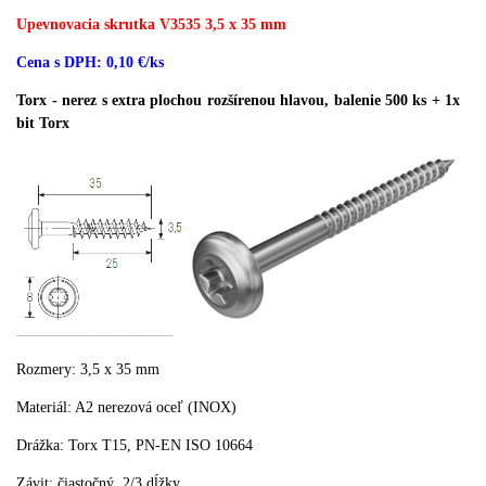
Upevnovacia skrutka V3535 3,5 x 35 mm
Cena s DPH: 0,10 €/ks
Torx - nerez s extra plochou rozšírenou hlavou, balenie 500 ks + 1x
bit Torx
Rozmery:
3,5 x
35
mm
Materiál
:
A2
nerezová oceľ
(
INOX
)
Drážka
:
Torx
T15
,
PN-
EN
ISO
10664
Závit
:
čiastočný
,
2/3
dĺžky