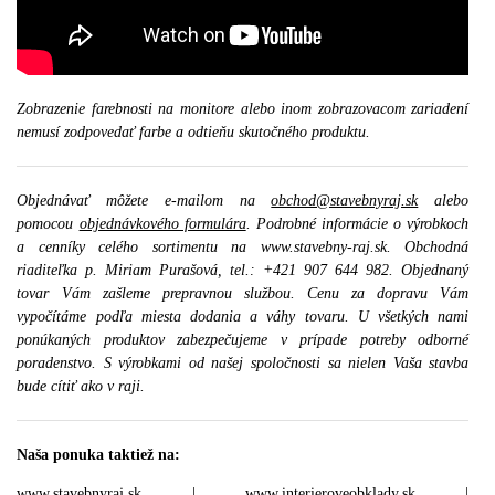
Zobrazenie farebnosti na monitore alebo inom zobrazovacom zariadení
nemusí zodpovedať farbe a odtieňu skutočného produktu.
Objednávať môžete e-mailom na
obchod@stavebnyraj.sk
alebo
pomocou
objednávkového formulára
. Podrobné informácie o výrobkoch
a cenníky celého sortimentu na www.stavebny-raj.sk. Obchodná
riaditeľka p. Miriam Purašová, tel.: +421 907 644 982. Objednaný
tovar Vám zašleme prepravnou službou. Cenu za dopravu Vám
vypočítáme podľa miesta dodania a váhy tovaru. U všetkých nami
ponúkaných produktov zabezpečujeme v prípade potreby odborné
poradenstvo. S výrobkami od našej spoločnosti sa nielen Vaša stavba
bude cítiť ako v raji.
Naša ponuka taktiež na:
www.stavebnyraj.sk
|
www.interieroveobklady.sk
|