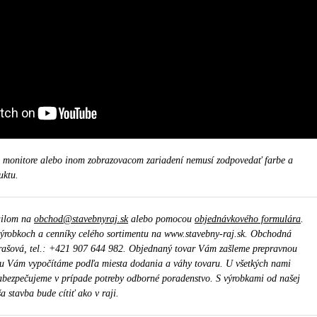
a monitore alebo inom zobrazovacom zariadení nemusí zodpovedať farbe a
uktu.
ailom na
obchod@stavebnyraj.sk
alebo pomocou
objednávkového formulára
.
ýrobkoch a cenníky celého sortimentu na www.stavebny-raj.sk. Obchodná
rašová, tel.: +421 907 644 982. Objednaný tovar Vám zašleme prepravnou
u Vám vypočítáme podľa miesta dodania a váhy tovaru. U všetkých nami
bezpečujeme v prípade potreby odborné poradenstvo. S výrobkami od našej
a stavba bude cítiť ako v raji.