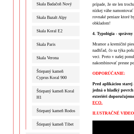
Skala Badačoň Nový
prípade, že ste len tro
nízkej váhe namontovať 
rovnaké peniaze ktoré b
Skala Bazalt Alpy
obkladom!
Skala Koral E2
4. Typológia - správny
Mramor a kremičité pies
Skala Paris
nadhľad, čo sa týka poňa
veci. Preto v našej ponu
Skala Verona
nakombinovať presne pod
Štiepaný kameň
ODPORÚČANIE:
Cyprus Koral 900
Pred aplikáciou stare
jedná o hladký povrch
Štiepaný kameň Koral
exteriéri doporučujem
H1
ECO.
Štiepaný kameň Rodos
ILUSTRAČNÉ VIDEO
Štiepaný kameň Tibet