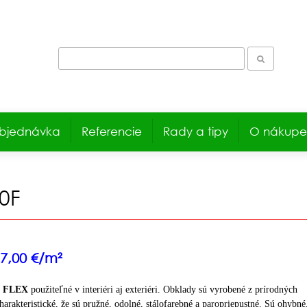
bjednávka
Referencie
Rady a tipy
O nákupe
0F
17,00 €/m²
y FLEX
použiteľné v interiéri aj exteriéri.
Obklady sú vyrobené z prírodných
harakteristické, že sú pružné, odolné, stálofarebné a paropriepustné.
Sú ohybné