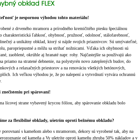
ohybný obklad FLEX
teľnosť je nespornou výhodou tohto materiálu!
obené z drveného mramoru a prírodného kremičitého piesku špeciálnou
o charakteristická ľahkosť, ohybnosť, pružnosť, odolnosť, stálofarebnosť,
jedinečný a unikátny obklad, ktorý si nájde svojich priaznivcov. Sú umývateľné,
plu, paropriepustné a môžu sa strihať nožnicami. Vďaka ich ohybnosti sú
né, zaoblené, okrúhle aj hranaté napr. rohy. Najčastejšie sa používajú ako
 sa priamo na stratené debnenie, na polystyrén novo zateplených budov, do
nkových a relaxačných priestorov a na renováciu všetkých betónových,
lôch. Ich veľkou výhodou je, že po nalepení a vytvrdnutí vytvára ochrannú
y.
 znečisteniu pri spárovaní!
na lícovej strane vybavený krycou fóliou, aby spárovanie obkladu bolo
íme za flexibilné obklady, ušetrím oproti bežnému obkladu?
 v porovnaní s kameňom alebo s mramorom, dekory sú vyrobené tak, aby na
erozoznanie od kameňa a Vy ušetríte oproti kameňu zhruba 50% nákladov a v