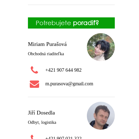
Potrebujete
poradiť?
Miriam Purašová
Obchodná riaditeľka
+421 907 644 982
m.purasova@gmail.com
Jiří Dosedla
Odbyt, logistika
+421 907 021 322