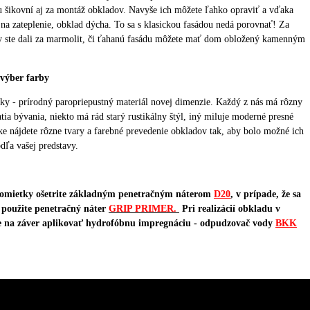
chu šikovní aj za montáž obkladov. Navyše ich môžete ľahko opraviť a vďaka
na zateplenie, obklad dýcha. To sa s klasickou fasádou nedá porovnať! Za
y ste dali za marmolit, či ťahanú fasádu môžete mať dom obložený kamenným
 výber farby
ky - prírodný paropriepustný materiál novej dimenzie. Každý z nás má rôzny
tia bývania, niekto má rád starý rustikálny štýl, iný miluje moderné presné
ke nájdete rôzne tvary a farebné prevedenie obkladov tak, aby bolo možné ich
ľa vašej predstavy.
j omietky ošetrite základným penetračným náterom
D20
,
v prípade, že sa
 použite penetračný náter
GRIP PRIMER.
Pri realizácií obkladu v
e na záver aplikovať hydrofóbnu impregnáciu - odpudzovač vody
BKK