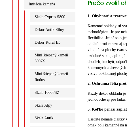
Prečo zvoliť 
Imitácia kameňa
1. Ohybnosť a tvarova
Skala Cyprus S800
Kamenné obklady sú vyr
Dekor Antik Silný
technológiou. Je pre neh
flexibilita. Jedná sa o 
Dekor Koral E3
odolné proti mrazu aj te
vhodné na plochy tvarova
Mini štiepaný kameň
ozdobné sokle, aplikujú
300ZS
chodieb, kuchýň, odpoči
kamenných a drevených p
vrstvu obkladanej ploch
Mini štiepaný kameň
Rodos
2. Ochranná fólia proti
Skala 1000FSZ
Každý dekor obkladu je 
jednoduché aj pre laika.
Skala Alpy
3. Koľko peňazí zaplat
Skala Antik
Ušetríte nemalé čiastky
omak boli kamenné na n