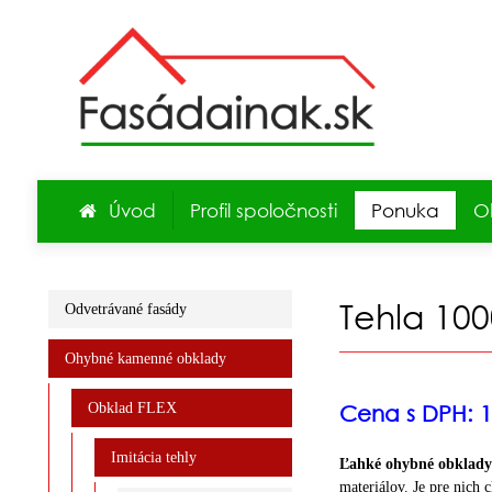
Úvod
Profil spoločnosti
Ponuka
O
Tehla 100
Odvetrávané fasády
Ohybné kamenné obklady
Obklad FLEX
Cena s DPH: 
Imitácia tehly
Ľahké ohybné obklad
materiálov.
Je pre nich c