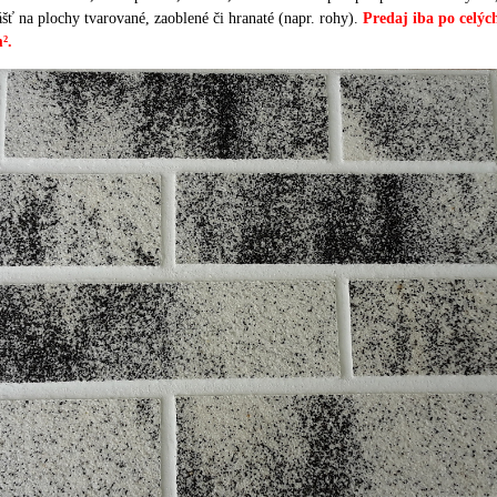
šť na plochy tvarované, zaoblené či hranaté (napr. rohy).
Predaj iba
po celýc
².