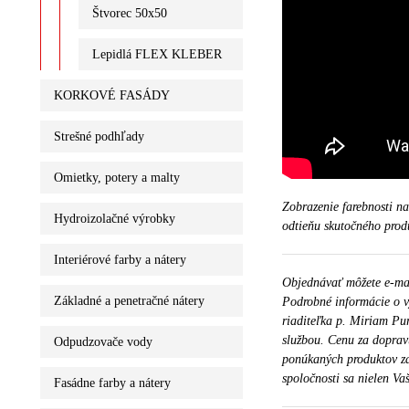
Štvorec 50x50
Lepidlá FLEX KLEBER
KORKOVÉ FASÁDY
Strešné podhľady
Omietky, potery a malty
Zobrazenie farebnosti n
Hydroizolačné výrobky
odtieňu skutočného prod
Interiérové farby a nátery
Objednávať môžete e-m
Základné a penetračné nátery
Podrobné informácie o v
riaditeľka p. Miriam Pu
službou. Cenu za doprav
Odpudzovače vody
ponúkaných produktov za
spoločnosti sa nielen Vaš
Fasádne farby a nátery