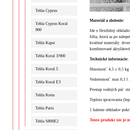
Tehla Cyprus
Materiál a zloženie:
Tehla Cyprus Koral
900
Ide o flexibilný obklad
fólia, ktorá sa po nalep
kvalitné materiály: drve
Tehla Kapsi
kombinované akrylátové 
Tehla Koral 3/900
Technické informácie:
Tehla Koral 5
Hmotnosť: 4,5 ± 0,5 kg
Vodotesnosť: max 0,1 l 
Tehla Koral E3
Prestup vodných pár: m
Tehla Kreta
Teplota spracovania (le
Tehla Paris
1 balenie obkladov pokr
Tento produkt nie je 
Tehla S800E2