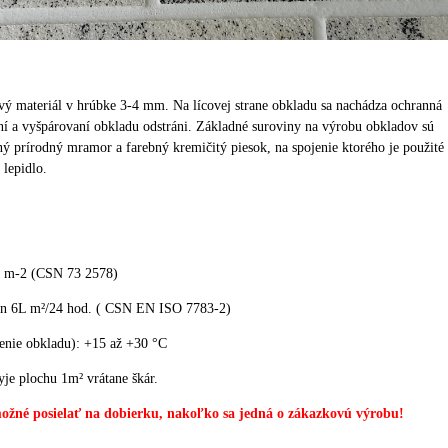
ový materiál v hrúbke 3-4 mm. Na lícovej strane obkladu sa nachádza ochranná
ení a vyšpárovaní obkladu odstráni. Základné suroviny na výrobu obkladov sú
ný prírodný mramor a farebný kremičitý piesok, na spojenie ktorého je použité
lepidlo.
.
m-2 (CSN 73 2578)
in 6L m²/24 hod. ( CSN EN ISO 7783-2)
penie obkladu): +15 až +30 °C
yje plochu 1m² vrátane škár.
možné posielať na dobierku, nakoľko sa jedná o zákazkovú výrobu!