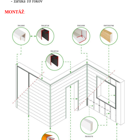
- záruka 10 rokov
MONTÁŽ
: