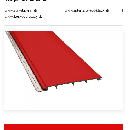
Naša ponuka taktiež na:
www.stavebnyraj.sk
|
www.interieroveobklady.sk
|
www.korkovefasady.sk