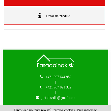
Dotaz na produkt
+421 907 644 982
|
+421 907 021 322
|
jiri.dosedla@gmail.com
JM-DODOS s.r.o. | © 2015 - 2026 |
created by Websy
Tento web používá pro svůj provoz cookies.
Více informací