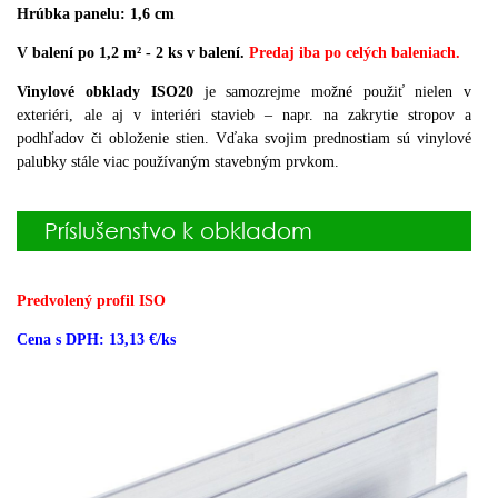
Hrúbka panelu: 1,6 cm
V balení po 1,2 m² - 2 ks v balení.
Predaj iba po celých baleniach.
Vinylové obklady ISO20
je samozrejme možné použiť nielen v
exteriéri, ale aj v interiéri stavieb – napr. na zakrytie stropov a
podhľadov či obloženie stien.
V
ďaka svojim prednostiam sú vinylové
palubky stále viac používaným stavebným prvkom.
Príslušenstvo k obkladom
Predvolený profil ISO
Cena s DPH: 13,13 €/ks