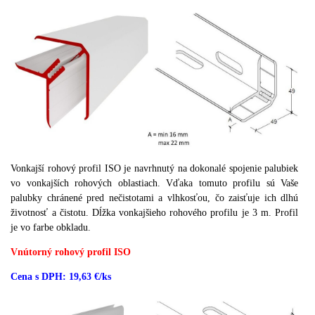
Vonkajší rohový profil ISO je navrhnutý na dokonalé spojenie palubiek
vo vonkajších rohových oblastiach. Vďaka tomuto profilu sú Vaše
palubky chránené pred nečistotami a vlhkosťou, čo zaisťuje ich dlhú
životnosť a čistotu. Dĺžka vonkajšieho rohového profilu je 3 m. Profil
je vo farbe obkladu.
Vnútorný rohový profil ISO
Cena s DPH: 19,63 €/ks