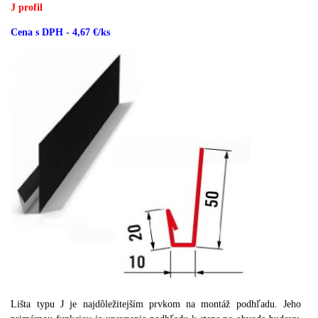
J profil
Cena s DPH - 4,67 €/ks
Lišta typu J je najdôležitejším prvkom na montáž podhľadu.
Jeho