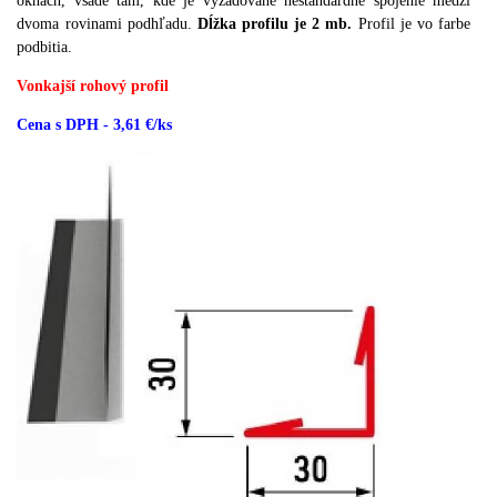
oknách, všade tam, kde je vyžadované neštandardné spojenie medzi
dvoma rovinami podhľadu.
Dĺžka profilu je 2 mb.
Profil je vo farbe
podbitia.
Vonkajší rohový profil
Cena s DPH - 3,61 €/ks