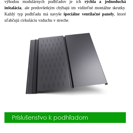
výhodou modulárnych podhľadov je ich
rýchla a jednoduchá
inštalácia
, ale predovšetkým chýbajú im viditeľné montážne skrutky.
Každý typ podhľadu má navyše
špeciálne ventilačné panely
, ktoré
uľahčujú cirkuláciu vzduchu v streche.
Príslušenstvo k podhľadom