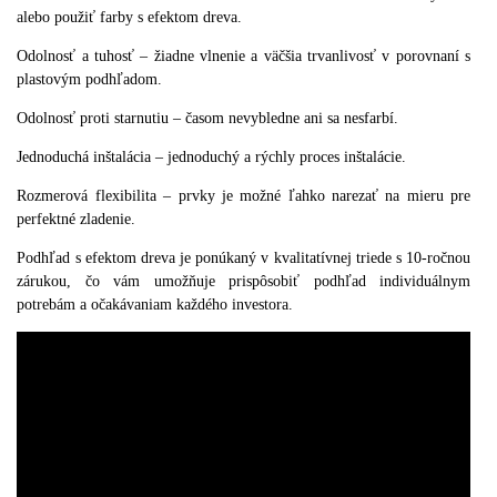
alebo použiť farby s efektom dreva.
Odolnosť a tuhosť – žiadne vlnenie a väčšia trvanlivosť v porovnaní s
plastovým podhľadom.
Odolnosť proti starnutiu – časom nevybledne ani sa nesfarbí.
Jednoduchá inštalácia – jednoduchý a rýchly proces inštalácie.
Rozmerová flexibilita – prvky je možné ľahko narezať na mieru pre
perfektné zladenie.
Podhľad s efektom dreva je ponúkaný v kvalitatívnej triede s 10-ročnou
zárukou, čo vám umožňuje prispôsobiť podhľad individuálnym
potrebám a očakávaniam každého investora.