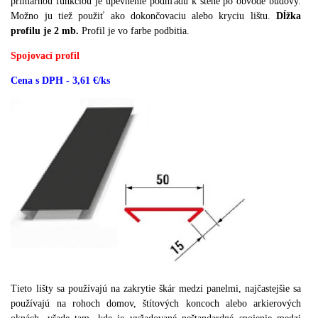
primárnou funkciou je upevnenie podhľadu k stene po obvode budovy.
Možno ju tiež použiť ako dokončovaciu alebo kryciu lištu.
Dĺžka
profilu je 2 mb.
Profil je vo farbe podbitia.
Spojovací profil
Cena s DPH - 3,61 €/ks
Tieto lišty sa používajú na zakrytie škár medzi panelmi, najčastejšie sa
používajú na rohoch domov, štítových koncoch alebo arkierových