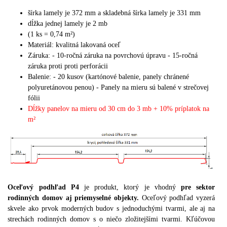
šírka lamely je 372 mm a skladebná šírka lamely je 331 mm
dĺžka jednej lamely je 2 mb
(1 ks = 0,74 m²)
Materiál: kvalitná lakovaná oceľ
Záruka: - 10-ročná záruka na povrchovú úpravu - 15-ročná
záruka proti proti perforácii
Balenie: - 20 kusov (kartónové balenie, panely chránené
polyuretánovou penou) - Panely na mieru sú balené v strečovej
fólii
Dĺžky panelov na mieru od 30 cm do 3 mb + 10% príplatok na
m²
Oceľový podhľad P4
je produkt, ktorý je vhodný
pre sektor
rodinných domov aj priemyselné objekty.
Oceľový podhľad vyzerá
skvele ako prvok moderných budov s jednoduchými tvarmi, ale aj na
strechách rodinných domov s o niečo zložitejšími tvarmi.
Kľúčovou