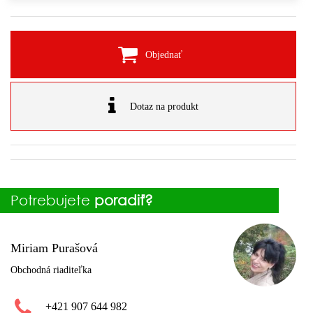
Objednať
Dotaz na produkt
Potrebujete
poradiť?
Miriam Purašová
Obchodná riaditeľka
+421 907 644 982