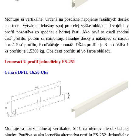
Montuje sa vertikálne.
Určená na pozdĺžne napojenie fasádnych dosiek
na stene.
Vytvára priebežný spoj po celej výške obkladu.
Dvojdielny
profil pozostáva zo spodnej a hornej časti.
Ako prvá sa osadí spodná
časť profilu, potom sa namontujú fasádne dosky a nakoniec sa nasadí
horná časť profilu, čo uľahčuje montáž.
Dĺžka profilu je 3 mb.
Váha 1
ks profilu je 1,5300 kg.
Obe časti profilu sú vo farbe obkladu.
Lemovací U profil jednodielny FS-251
Cena s DPH: 16,50 €/ks
Montuje sa horizontálne aj vertikálne.
Slúži na olemovanie obkladanej
plochy.
Používa sa ako lacnejšia alternatíva profilu FS-252.
Jednodielny