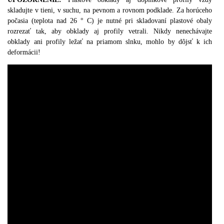
skladujte v tieni, v suchu, na pevnom a rovnom podklade.
Za horúceho
počasia (teplota nad 26 ° C) je nutné pri skladovaní plastové obaly
rozrezať tak, aby obklady aj profily vetrali. Nikdy nenechávajte
obklady ani profily ležať na priamom slnku, mohlo by dôjsť k ich
deformácii!