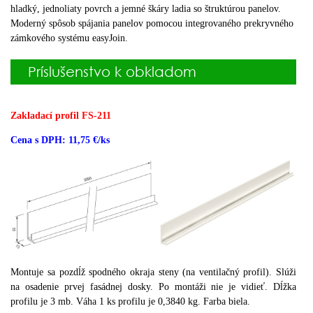
hladký, jednoliaty povrch a jemné škáry ladia so štruktúrou panelov.
Moderný spôsob spájania panelov pomocou integrovaného prekryvného
zámkového systému easyJoin.
Príslušenstvo k obkladom
Zakladací profil FS-211
Cena s DPH: 11,75 €/ks
Montuje sa pozdĺž spodného okraja steny (na ventilačný profil).
Slúži
na osadenie prvej fasádnej dosky.
Po montáži nie je vidieť.
Dĺžka
profilu je 3 mb.
Váha 1 ks profilu je 0,3840 kg.
Farba biela.