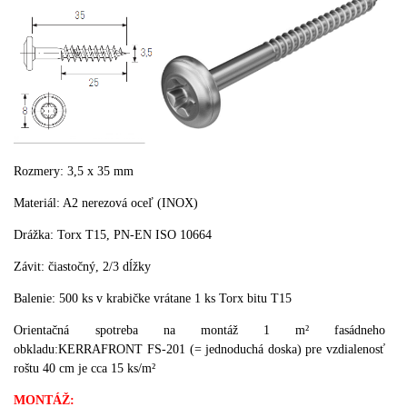
Rozmery:
3,5 x
35
mm
Materiál
:
A2
nerezová oceľ
(
INOX
)
Drážka
:
Torx
T15
,
PN-
EN
ISO
10664
Závit
:
čiastočný
,
2/3
dĺžky
Balenie:
500
ks v krabičke
vrátane
1
ks
Torx
bitu
T15
Orientačná spotreba na montáž 1 m² fasádneho
obkladu:KERRAFRONT FS-201 (= jednoduchá doska) pre vzdialenosť
roštu 40 cm je cca 15 ks/m²
MONTÁŽ
: