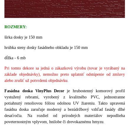
ROZMERY:
šírka dosky je 150 mm
hrúbka steny dosky fasádneho obkladu je 150 mm
dĺžka - 6 mb
Pri tomto dekore sa jedná o zákazkovú výrobu (tovar je vyrábaný na
základe objednávky), nemožno preto uplatniť odstúpenie od zmluvy
alebo zrušiť už potvrdenú objednávku.
Fasádna doska VinyPlus Decor
je hrubostenný komorový profil
vystužený rebrami, vyrobený z kvalitného PVC, jednostranne
potiahnutý renoliovou fóliou odolnou UV žiareniu.
T
akto upravená
fasádna doska zaručuje moderný a bezúdržbový vzhľad fasády dlhé
desaťročia.
N
a rozdiel od prírodných materiálov nepodlieha
poveternostným vplyvom, hnilobe či drevokaznému hmyzu.