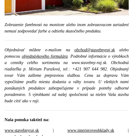
Zobrazenie farebnosti na monitore alebo inom zobrazovacom zariadení
nemusí zodpovedať farbe a odtieňu skutočného produktu.
Objednávať môžete e-mailom na
obchod@stavebnyraj.sk
alebo
pomocou
objednávkového formulára
. Podrobné informácie o výrobkoch
a cenníky celého sortimentu na www.stavebny-raj.sk. Obchodná
riaditeľka p. Miriam Purašová, tel.: +421 907 644 982. Objednaný
tovar Vám zašleme prepravnou službou. Cenu za dopravu Vám
vypočítáme podľa miesta dodania a váhy tovaru. U všetkých nami
ponúkaných produktov zabezpečujeme v prípade potreby odborné
poradenstvo. S výrobkami od našej spoločnosti sa nielen Vaša stavba
bude cítiť ako v raji.
Naša ponuka taktiež na:
www.stavebnyraj.sk
|
www.interieroveobklady.sk
|