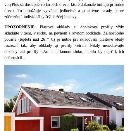
vinyPlus sú dostupné vo farbách dreva, ktoré dokonale imitujú prírodné
drevo.
To umožňuje vytvárať jedinečné a atraktívne fasády, ktoré
zdôrazňujú individuálny štýl každej budovy.
UPOZORNENIE:
Plastové obklady aj doplnkové profily vždy
skladujte v tieni, v suchu, na pevnom a rovnom podklade.
Za horúceho
počasia (teplota nad 26 ° C) je nutné pri skladovaní plastové obaly
rozrezať tak, aby obklady aj profily vetrali. Nikdy nenechávajte
obklad
y ani profily ležať na priamom slnku, mohlo by dôjsť k ich
deformácii !