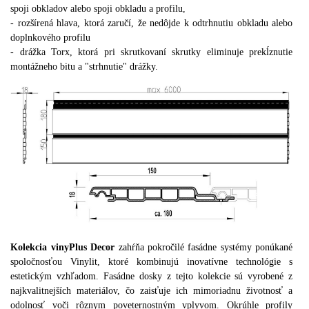
spoji obkladov alebo spoji obkladu a profilu,
- rozšírená hlava, ktorá zaručí, že nedôjde k odtrhnutiu obkladu alebo
doplnkového profilu
- drážka Torx, ktorá pri skrutkovaní skrutky eliminuje prekĺznutie
montážneho bitu a "strhnutie" drážky.
Kolekcia vinyPlus Decor
zahŕňa pokročilé fasádne systémy ponúkané
spoločnosťou Vinylit, ktoré kombinujú inovatívne technológie s
estetickým vzhľadom.
Fasádne dosky z tejto kolekcie sú vyrobené z
najkvalitnejších materiálov, čo zaisťuje ich mimoriadnu životnosť a
odolnosť voči rôznym poveternostným vplyvom.
Okrúhle profily