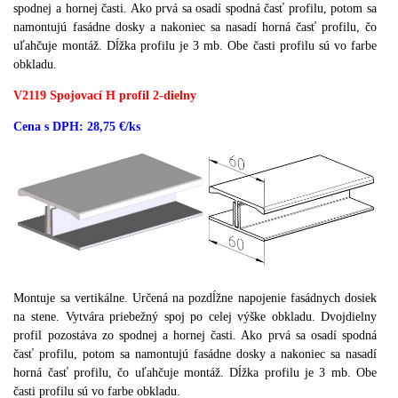
spodnej a hornej časti.
Ako prvá sa osadí spodná časť profilu, potom sa
namontujú fasádne dosky a nakoniec sa nasadí horná časť profilu, čo
uľahčuje montáž.
Dĺžka profilu je 3 mb.
Obe časti profilu sú vo farbe
obkladu.
V2119 Spojovací H profil 2-dielny
Cena s DPH: 28,75 €/ks
Montuje sa vertikálne.
Určená na pozdĺžne napojenie fasádnych dosiek
na stene.
Vytvára priebežný spoj po celej výške obkladu.
Dvojdielny
profil pozostáva zo spodnej a hornej časti.
Ako prvá sa osadí spodná
časť profilu, potom sa namontujú fasádne dosky a nakoniec sa nasadí
horná časť profilu, čo uľahčuje montáž.
Dĺžka profilu je 3 mb.
Obe
časti profilu sú vo farbe obkladu.