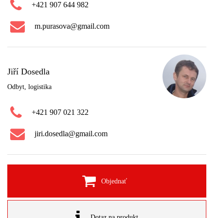
+421 907 644 982
m.purasova@gmail.com
Jiří Dosedla
Odbyt, logistika
+421 907 021 322
jiri.dosedla@gmail.com
Objednať
Dotaz na produkt