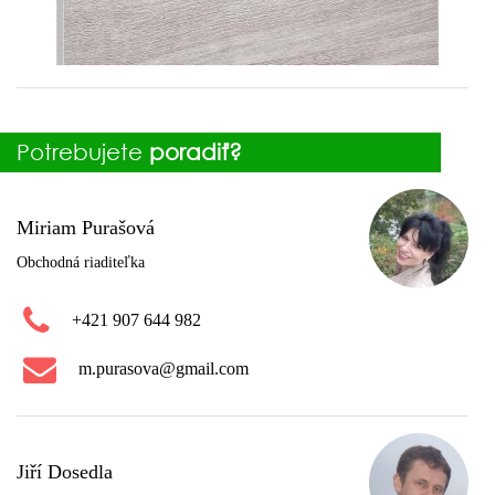
Potrebujete
poradiť?
Miriam Purašová
Obchodná riaditeľka
+421 907 644 982
m.purasova@gmail.com
Jiří Dosedla