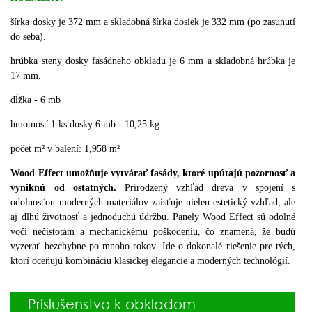
šírka dosky je 372 mm a skladobná šírka dosiek je 332 mm (po zasunutí
do seba).
hrúbka steny dosky fasádneho obkladu je 6 mm a skladobná hrúbka je
17 mm.
dĺžka - 6 mb
hmotnosť 1 ks dosky 6 mb - 10,25 kg
počet m² v balení: 1,958 m²
Wood Effect umožňuje vytvárať fasády, ktoré upútajú pozornosť a
vyniknú od ostatných.
Prirodzený vzhľad dreva v spojení s
odolnosťou moderných materiálov zaisťuje nielen estetický vzhľad, ale
aj dlhú životnosť a jednoduchú údržbu. Panely Wood Effect sú odolné
voči nečistotám a mechanickému poškodeniu, čo znamená, že budú
vyzerať bezchybne po mnoho rokov. Ide o dokonalé riešenie pre tých,
ktorí oceňujú kombináciu klasickej elegancie a moderných technológií.
Príslušenstvo k obkladom