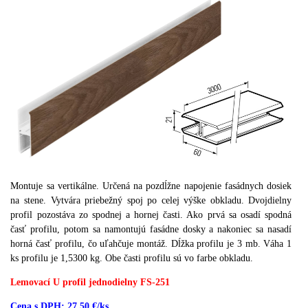
Montuje sa vertikálne.
Určená na pozdĺžne napojenie fasádnych dosiek
na stene.
Vytvára priebežný spoj po celej výške obkladu.
Dvojdielny
profil pozostáva zo spodnej a hornej časti.
Ako prvá sa osadí spodná
časť profilu, potom sa namontujú fasádne dosky a nakoniec sa nasadí
horná časť profilu, čo uľahčuje montáž.
Dĺžka profilu je 3 mb.
Váha 1
ks profilu je 1,5300 kg.
Obe časti profilu sú vo farbe obkladu.
Lemovací U profil jednodielny FS-251
Cena s DPH: 27,50 €/ks