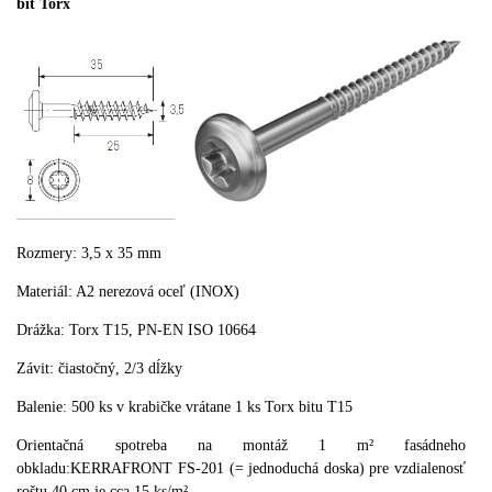
bit Torx
Rozmery:
3,5 x
35
mm
Materiál
:
A2
nerezová oceľ
(
INOX
)
Drážka
:
Torx
T15
,
PN-
EN
ISO
10664
Závit
:
čiastočný
,
2/3
dĺžky
Balenie:
500
ks v krabičke
vrátane
1
ks
Torx
bitu
T15
Orientačná spotreba na montáž 1 m² fasádneho
obkladu:KERRAFRONT FS-201 (= jednoduchá doska) pre vzdialenosť
roštu 40 cm je cca 15 ks/m²