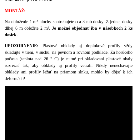
MONTÁŽ
:
Na obloženie 1 m² plochy spotrebujete cca 3 mb dosky. Z jednej dosky
dlhej 6 m obložíte 2 m².
Je možné objednať iba v násobkoch 2 ks
dosiek.
UPOZORNENIE:
Plastové obklady aj doplnkové profily vždy
skladujte v tieni, v suchu, na pevnom a rovnom podklade.
Za horúceho
počasia (teplota nad 26 ° C) je nutné pri skladovaní plastové obaly
rozrezať tak, aby obklady aj profily vetrali. Nikdy nenechávajte
obklady ani profily ležať na priamom slnku, mohlo by dôjsť k ich
deformácii!