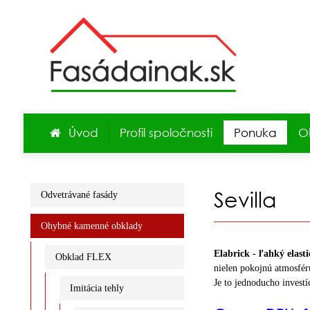
Úvod
Profil spoločnosti
Ponuka
O
Sevilla
Odvetrávané fasády
Ohybné kamenné obklady
Elabrick
- ľahký elast
Obklad FLEX
nielen pokojnú atmosfér
Je to jednoducho investí
Imitácia tehly