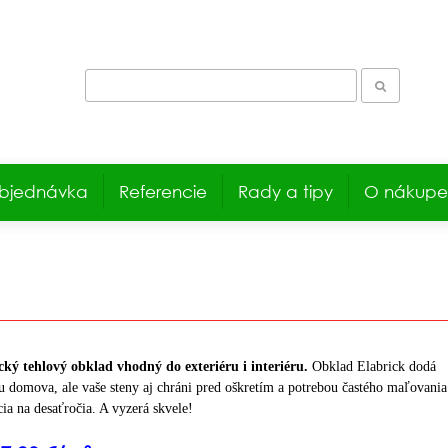
bjednávka
Referencie
Rady a tipy
O nákupe
ický tehlový obklad vhodný do exteriéru i interiéru.
Obklad Elabrick dodá
u domova, ale vaše steny aj chráni pred oškretím a potrebou častého maľovania
cia na desaťročia. A vyzerá skvele!