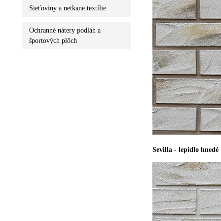
Sieťoviny a netkane textílie
Ochranné nátery podláh a
športových plôch
Sevilla - lepidlo hnedé