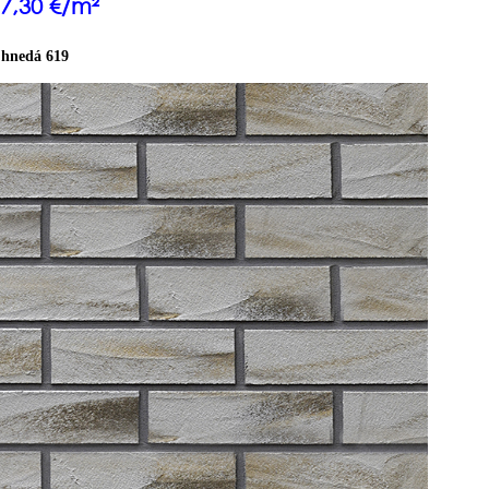
17,30 €/m²
 hnedá 619