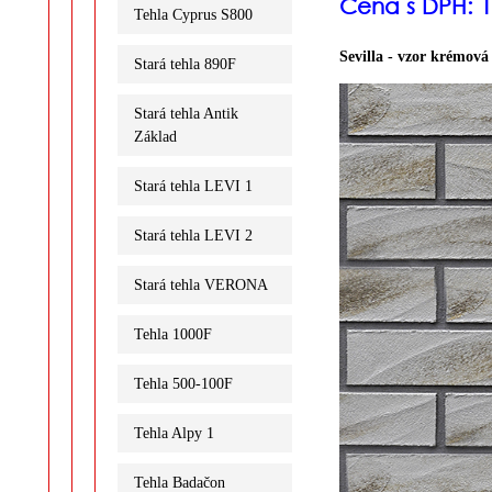
Cena s DPH: 
Tehla Cyprus S800
Sevilla - vzor krémová
Stará tehla 890F
Stará tehla Antik
Základ
Stará tehla LEVI 1
Stará tehla LEVI 2
Stará tehla VERONA
Tehla 1000F
Tehla 500-100F
Tehla Alpy 1
Tehla Badačon