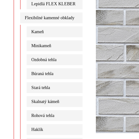
Lepidlá FLEX KLEBER
Flexibilné kamenné obklady
Kameň
Minikameň
Ozdobná tehla
Búraná tehla
Stará tehla
Skalnatý kámeň
Rohová tehla
Haklík