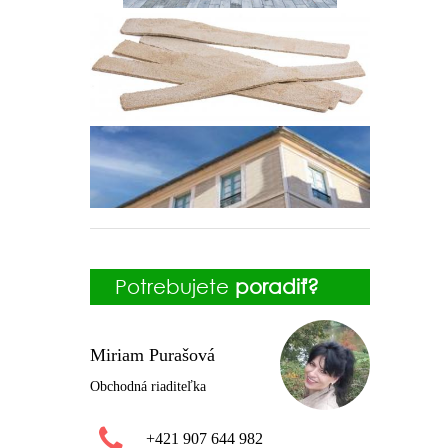
Potrebujete
poradiť?
Miriam Purašová
Obchodná riaditeľka
+421 907 644 982